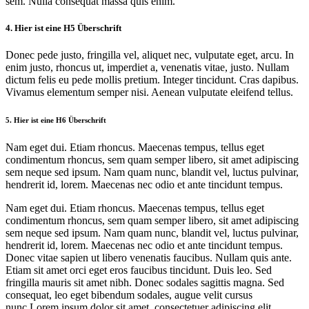
sem. Nulla consequat massa quis enim.
4. Hier ist eine H5 Überschrift
Donec pede justo, fringilla vel, aliquet nec, vulputate eget, arcu. In
enim justo, rhoncus ut, imperdiet a, venenatis vitae, justo. Nullam
dictum felis eu pede mollis pretium. Integer tincidunt. Cras dapibus.
Vivamus elementum semper nisi. Aenean vulputate eleifend tellus.
5. Hier ist eine H6 Überschrift
Nam eget dui. Etiam rhoncus. Maecenas tempus, tellus eget
condimentum rhoncus, sem quam semper libero, sit amet adipiscing
sem neque sed ipsum. Nam quam nunc, blandit vel, luctus pulvinar,
hendrerit id, lorem. Maecenas nec odio et ante tincidunt tempus.
Nam eget dui. Etiam rhoncus. Maecenas tempus, tellus eget
condimentum rhoncus, sem quam semper libero, sit amet adipiscing
sem neque sed ipsum. Nam quam nunc, blandit vel, luctus pulvinar,
hendrerit id, lorem. Maecenas nec odio et ante tincidunt tempus.
Donec vitae sapien ut libero venenatis faucibus. Nullam quis ante.
Etiam sit amet orci eget eros faucibus tincidunt. Duis leo. Sed
fringilla mauris sit amet nibh. Donec sodales sagittis magna. Sed
consequat, leo eget bibendum sodales, augue velit cursus
nunc,Lorem ipsum dolor sit amet, consectetuer adipiscing elit.