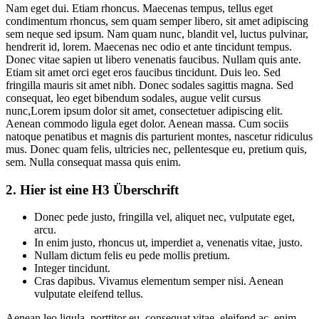
Nam eget dui. Etiam rhoncus. Maecenas tempus, tellus eget
condimentum rhoncus, sem quam semper libero, sit amet adipiscing
sem neque sed ipsum. Nam quam nunc, blandit vel, luctus pulvinar,
hendrerit id, lorem. Maecenas nec odio et ante tincidunt tempus.
Donec vitae sapien ut libero venenatis faucibus. Nullam quis ante.
Etiam sit amet orci eget eros faucibus tincidunt. Duis leo. Sed
fringilla mauris sit amet nibh. Donec sodales sagittis magna. Sed
consequat, leo eget bibendum sodales, augue velit cursus
nunc,Lorem ipsum dolor sit amet, consectetuer adipiscing elit.
Aenean commodo ligula eget dolor. Aenean massa. Cum sociis
natoque penatibus et magnis dis parturient montes, nascetur ridiculus
mus. Donec quam felis, ultricies nec, pellentesque eu, pretium quis,
sem. Nulla consequat massa quis enim.
2. Hier ist eine H3 Überschrift
Donec pede justo, fringilla vel, aliquet nec, vulputate eget,
arcu.
In enim justo, rhoncus ut, imperdiet a, venenatis vitae, justo.
Nullam dictum felis eu pede mollis pretium.
Integer tincidunt.
Cras dapibus. Vivamus elementum semper nisi. Aenean
vulputate eleifend tellus.
Aenean leo ligula, porttitor eu, consequat vitae, eleifend ac, enim.