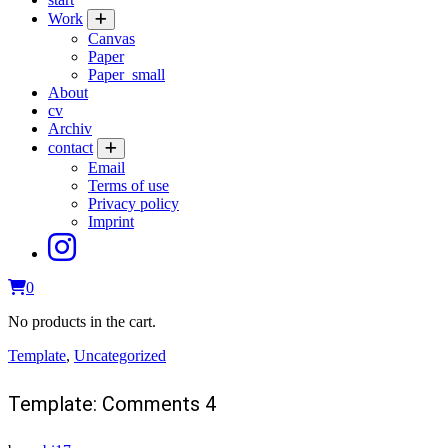
Work
Canvas
Paper
Paper_small
About
cv
Archiv
contact
Email
Terms of use
Privacy policy
Imprint
0
No products in the cart.
Template
,
Uncategorized
Template: Comments 4