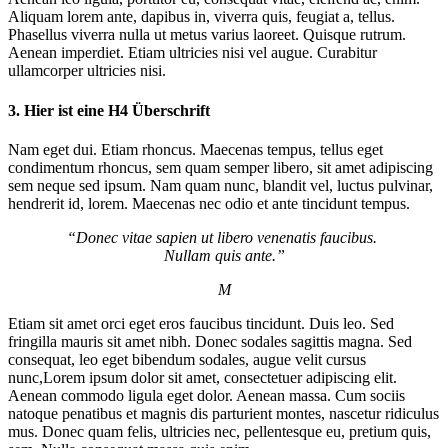
Aliquam lorem ante, dapibus in, viverra quis, feugiat a, tellus.
Phasellus viverra nulla ut metus varius laoreet. Quisque rutrum.
Aenean imperdiet. Etiam ultricies nisi vel augue. Curabitur
ullamcorper ultricies nisi.
3. Hier ist eine H4 Überschrift
Nam eget dui. Etiam rhoncus. Maecenas tempus, tellus eget
condimentum rhoncus, sem quam semper libero, sit amet adipiscing
sem neque sed ipsum. Nam quam nunc, blandit vel, luctus pulvinar,
hendrerit id, lorem. Maecenas nec odio et ante tincidunt tempus.
“Donec vitae sapien ut libero venenatis faucibus.
Nullam quis ante.”
M
Etiam sit amet orci eget eros faucibus tincidunt. Duis leo. Sed
fringilla mauris sit amet nibh. Donec sodales sagittis magna. Sed
consequat, leo eget bibendum sodales, augue velit cursus
nunc,Lorem ipsum dolor sit amet, consectetuer adipiscing elit.
Aenean commodo ligula eget dolor. Aenean massa. Cum sociis
natoque penatibus et magnis dis parturient montes, nascetur ridiculus
mus. Donec quam felis, ultricies nec, pellentesque eu, pretium quis,