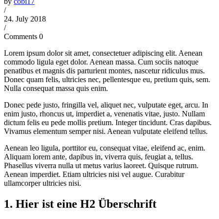
by
cobi17
/
24. July 2018
/
Comments 0
Lorem ipsum dolor sit amet, consectetuer adipiscing elit. Aenean
commodo ligula eget dolor. Aenean massa. Cum sociis natoque
penatibus et magnis dis parturient montes, nascetur ridiculus mus.
Donec quam felis, ultricies nec, pellentesque eu, pretium quis, sem.
Nulla consequat massa quis enim.
Donec pede justo, fringilla vel, aliquet nec, vulputate eget, arcu. In
enim justo, rhoncus ut, imperdiet a, venenatis vitae, justo. Nullam
dictum felis eu pede mollis pretium. Integer tincidunt. Cras dapibus.
Vivamus elementum semper nisi. Aenean vulputate eleifend tellus.
Aenean leo ligula, porttitor eu, consequat vitae, eleifend ac, enim.
Aliquam lorem ante, dapibus in, viverra quis, feugiat a, tellus.
Phasellus viverra nulla ut metus varius laoreet. Quisque rutrum.
Aenean imperdiet. Etiam ultricies nisi vel augue. Curabitur
ullamcorper ultricies nisi.
1. Hier ist eine H2 Überschrift